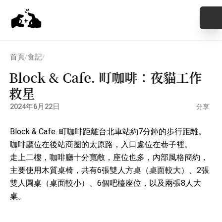
首頁
食記
/
/
Block & Cafe. 町咖啡：夜貓工作
救星
2024年6月22日
分享
Block & Cafe. 町咖啡距離台北車站約7分鐘的步行距離。
咖啡廳位在後站商圈的太原路，入口處位在巷子裡。
走上二樓，咖啡廳十分寬敞，座位也多，內部風格簡約，
主要使用木質桌椅，共有6張雙人方桌（桌面較大）、2張
雙人圓桌（桌面較小）、6個吧檯座位，以及兩張8人大
桌。