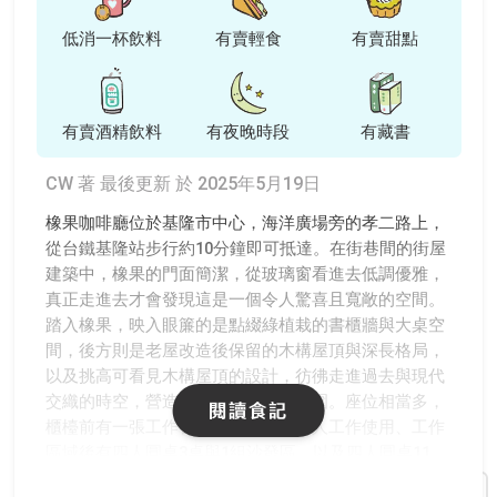
低消一杯飲料
有賣輕食
有賣甜點
有賣酒精飲料
有夜晚時段
有藏書
CW 著
最後更新 於 2025年5月19日
橡果咖啡廳位於基隆市中心，海洋廣場旁的孝二路上，
從台鐵基隆站步行約10分鐘即可抵達。在街巷間的街屋
建築中，橡果的門面簡潔，從玻璃窗看進去低調優雅，
真正走進去才會發現這是一個令人驚喜且寬敞的空間。
踏入橡果，映入眼簾的是點綴綠植栽的書櫃牆與大桌空
間，後方則是老屋改造後保留的木構屋頂與深長格局，
以及挑高可看見木構屋頂的設計，彷彿走進過去與現代
交織的時空，營造出放鬆而溫馨的氛圍。座位相當多，
閱讀食記
櫃檯前有一張工作長桌適合團體或個人工作使用、工作
區域後有四人圓桌3桌與1組沙發區，以及四人圓桌11
桌。橡果在店門口招牌就寫著有wifi與插座，歡迎需要