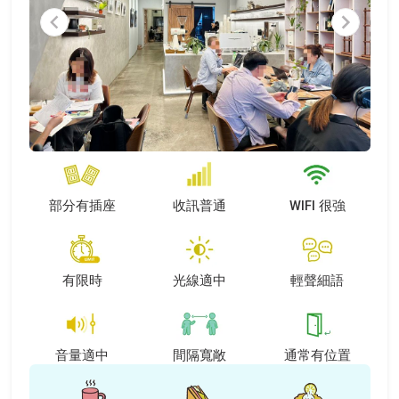
Item
1
of
6
部分有插座
收訊普通
WIFI 很強
有限時
光線適中
輕聲細語
音量適中
間隔寬敞
通常有位置