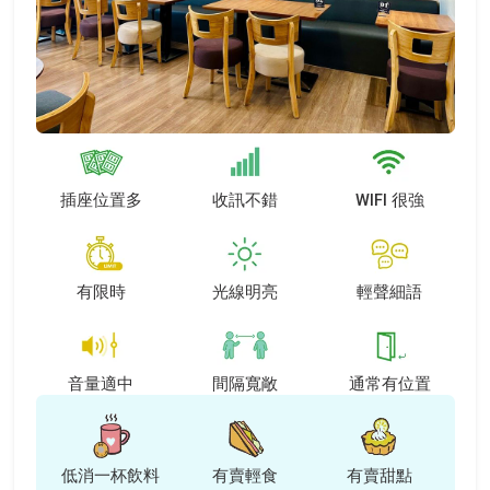
Item
1
of
5
插座位置多
收訊不錯
WIFI 很強
有限時
光線明亮
輕聲細語
音量適中
間隔寬敞
通常有位置
低消一杯飲料
有賣輕食
有賣甜點