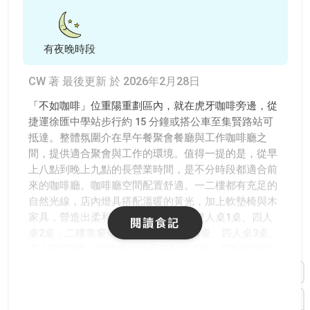
有夜晚時段
CW 著
最後更新 於 2026年2月28日
「不如咖啡」位重陽重劃區內，就在虎牙咖啡旁邊，從
捷運徐匯中學站步行約 15 分鐘或搭公車至集賢路站可
抵達。整體氛圍介在早午餐聚會餐廳與工作咖啡廳之
間，提供適合聚會與工作的環境。值得一提的是，從早
上八點到晚上九點的長營業時間，是不分時段都適合前
來的咖啡廳。咖啡廳空間配置舒適。一二樓都有充足的
自然光線，店內燈具搭配溫暖的黃光，加上軟墊椅與木
家具，營造出柔和宜人的氛圍。一樓雙人桌1桌、四人
閱讀食記
桌2桌；二樓靠窗個人座6桌、雙人桌1桌、四人桌3桌、
四人圓桌3桌。靠牆座位幾乎都配備插座，搭配輕快的
英文流行歌背景音樂。不如咖啡的規定非常適合長時間
工作，僅在客滿時才會限時兩小時。低消為一杯飲品或
主餐。店內除現金結帳外還有街口支付。餐食加價90元