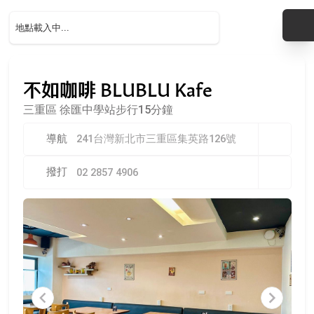
不如咖啡 BLUBLU Kafe
三重區
徐匯中學站步行15分鐘
導航
241台灣新北市三重區集英路126號
撥打
02 2857 4906