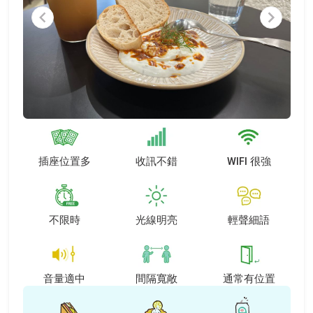
Item
1
of
4
插座位置多
收訊不錯
WIFI 很強
不限時
光線明亮
輕聲細語
音量適中
間隔寬敞
通常有位置