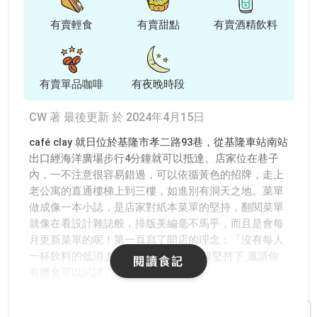
有賣輕食
有賣甜點
有賣酒精飲料
有賣單品咖啡
有夜晚時段
CW 著
最後更新 於 2024年4月15日
café clay 就日位於基隆市孝二路93巷，從基隆車站南站
出口經海洋廣場步行4分鐘就可以抵達。店家位在巷子
內，一不注意很容易錯過，可以依循黃色的招牌，走上
老公寓的直通樓梯上到三樓，如進別有洞天之地。菜單
做成像一本小誌，是店家對紙本菜單的堅持，翻閱菜單
就像在看設計雜誌般，排版美編毫不馬乎，而且是會每
月更新菜單的呢！第一頁寫了開店的理念：「沒有每人
一杯飲料的低消 無法端出不喜歡的咖啡堅持下 邀請你
閱讀食記
有機會可以試試」