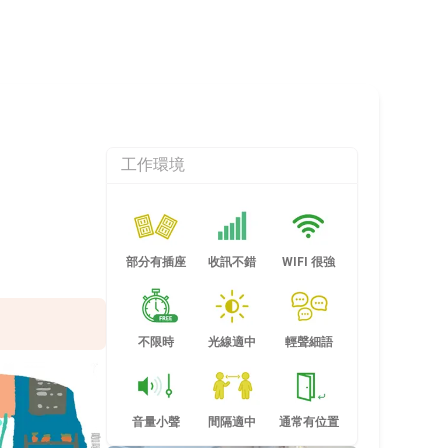
工作環境
部分有插座
收訊不錯
WIFI 很強
不限時
光線適中
輕聲細語
音量小聲
間隔適中
通常有位置