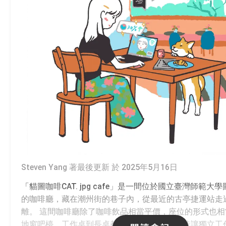
Steven Yang 著
最後更新 於 2025年5月16日
「貓圖咖啡CAT. jpg cafe」是一間位於國立臺灣師範
的咖啡廳，藏在潮州街的巷子內，從最近的古亭捷運站走
離。 這間咖啡廳除了咖啡飲品相當平價，座位的形式也
地窗吧檯、工作桌到長桌都有。這樣的空間營造讓獨立工