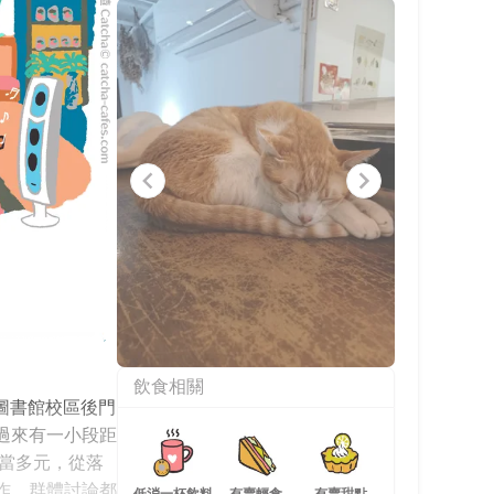
Item
飲食相關
1
大學圖書館校區後門
of
8
過來有一小段距
相當多元，從落
作、群體討論都