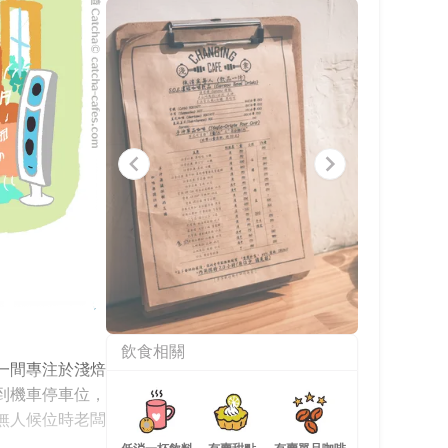
Item
飲食相關
1
一間專注於淺焙
of
9
到機車停車位，
無人候位時老闆