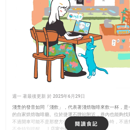
週一 著
最後更新 於 2025年6月29日
淺淾的發音如同「淺飲」，代表著淺焙咖啡來飲一杯，是
的自家烘焙咖啡廳。位於捷運石牌站附近，巷內也能夠找
不過開車可能不是那麼方便。雖店內有限時兩小時，不過
閱讀食記
不會特別提醒。
｜店家外觀