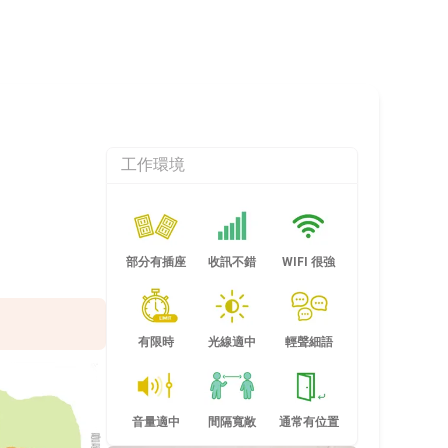
工作環境
部分有插座
收訊不錯
WIFI 很強
有限時
光線適中
輕聲細語
音量適中
間隔寬敞
通常有位置