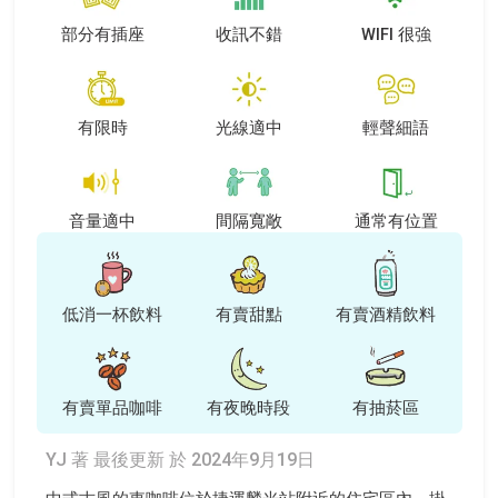
部分有插座
收訊不錯
WIFI 很強
有限時
光線適中
輕聲細語
音量適中
間隔寬敞
通常有位置
低消一杯飲料
有賣甜點
有賣酒精飲料
有賣單品咖啡
有夜晚時段
有抽菸區
YJ 著
最後更新 於 2024年9月19日