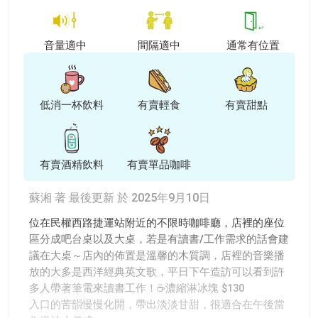
音量適中
間隔適中
通常有位置
低消一杯飲料
有賣輕食
有賣甜點
有賣酒精飲料
有賣單品咖啡
蘇湘 著
最後更新 於 2025年9月10日
位在民權西路捷運站附近的不限時咖啡廳，店裡的座位
區分成吧台桌以及大桌，若是有讀書/工作需求的話會建
議在大桌～店內的佈置是溫馨的木質調，店裡的音樂播
放的大多是西洋經典英文歌，平日下午造訪可以看到許
多人帶著筆電來讀書工作！☕️濃縮淋冰塊 $130
入口的苦韻慢慢化開，帶出淡淡甘甜，很適合在午後當