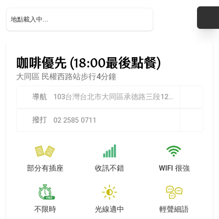
咖啡優先 (18:00最後點餐)
大同區
民權西路站步行4分鐘
導航
103台灣台北市大同區承德路三段12號1樓
撥打
02 2585 0711
部分有插座
收訊不錯
WIFI 很強
不限時
光線適中
輕聲細語