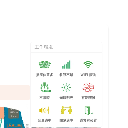
工作環境
插座位置多
收訊不錯
WIFI 很強
不限時
光線明亮
有點嘈雜
音量適中
間隔適中
通常有位置