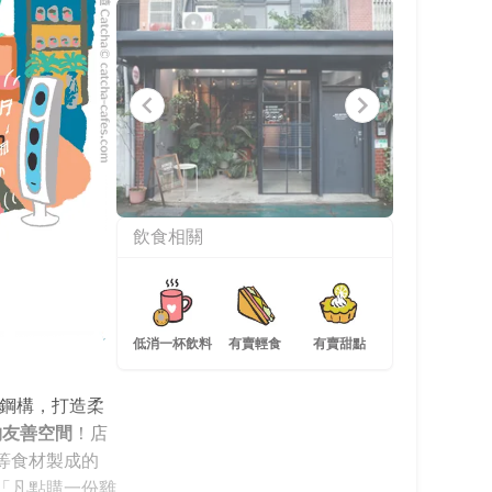
Item
飲食相關
1
of
10
低消一杯飲料
有賣輕食
有賣甜點
屬鋼構，打造柔
物友善空間
！店
等食材製成的
「凡點購一份雞