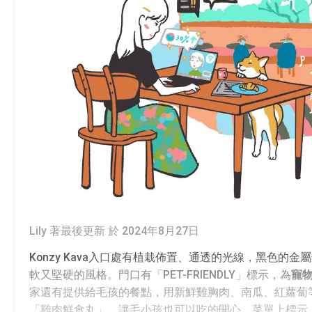
Lily 著
最後更新 於 2024年8月27日
Konzy Kava入口處有植栽佈置、通透的光線，黑色的金
軟又堅硬的風格。門口有「PET-FRIENDLY」標示，為
寵
家還有提供給毛孩的餐點，用新鮮雞胸肉、南瓜、紅蘿蔔
「雞肉鮮食丸」，讓毛小孩也可以吃的開心。菜單上標示