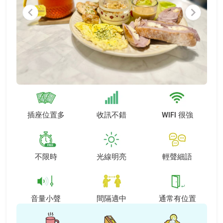
Item
1
of
6
插座位置多
收訊不錯
WIFI 很強
不限時
光線明亮
輕聲細語
音量小聲
間隔適中
通常有位置