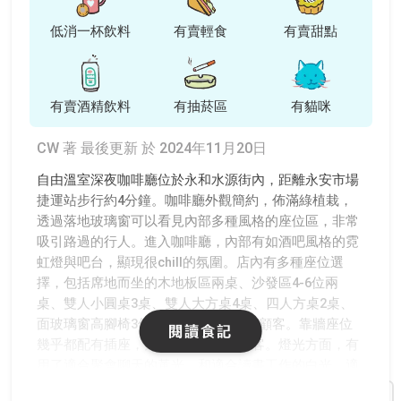
低消一杯飲料
有賣輕食
有賣甜點
有賣酒精飲料
有抽菸區
有貓咪
CW 著
最後更新 於 2024年11月20日
自由溫室深夜咖啡廳位於永和水源街內，距離永安市場
捷運站步行約4分鐘。咖啡廳外觀簡約，佈滿綠植栽，
透過落地玻璃窗可以看見內部多種風格的座位區，非常
吸引路過的行人。進入咖啡廳，內部有如酒吧風格的霓
虹燈與吧台，顯現很chill的氛圍。店內有多種座位選
擇，包括席地而坐的木地板區兩桌、沙發區4-6位兩
桌、雙人小圓桌3桌、雙人大方桌4桌、四人方桌2桌、
面玻璃窗高腳椅3位，適合不同需求的顧客。靠牆座位
閱讀食記
幾乎都配有插座，方便使用筆電的顧客。燈光方面，有
用了適合聚會聊天的黃光，和適合讀書工作的白光，適
合不同功能聚會，也有單純用餐的顧客，但也因此叫吵