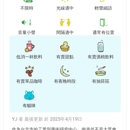
不限時
光線適中
輕聲細語
音量小聲
間隔適中
通常有位置
低消一杯飲料
有賣甜點
有賣酒精飲料
有賣單品咖啡
有夜晚時段
有抽菸區
有貓咪
YJ 著
最後更新 於 2025年4月19日
作為台北市的工業與學術研究中心，南港並不是大眾會