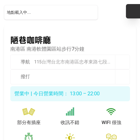
陋巷咖啡廳
南港區
南港軟體園區站步行7分鐘
導航
115台灣台北市南港區忠孝東路七段487巷5號
撥打
營業中 | 今日營業時間： 13:00 – 22:00
部分有插座
收訊不錯
WIFI 很強