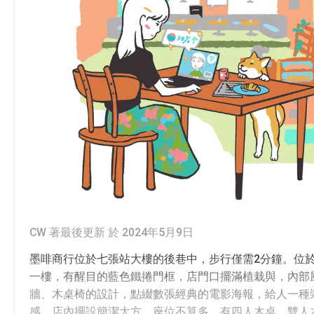
CW 著
最後更新 於 2024年5月9日
墨啡商行位於七張站大樓的後巷中，步行僅需2分鐘。位
一樓，有醒目的藍色鐵捲門框，店門口擺滿植栽與，內部
牆、木桌椅的設計，點綴數張經典的電影海報，給人一種
感。店內擺設簡潔大方，座位不算多，有四人木桌、雙人