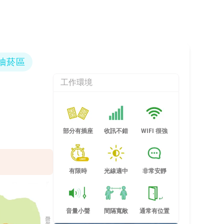
抽菸區
工作環境
部分有插座
收訊不錯
WIFI 很強
有限時
光線適中
非常安靜
音量小聲
間隔寬敞
通常有位置