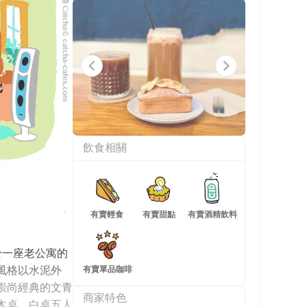
Item
飲食相關
1
of
4
有賣輕食
有賣甜點
有賣酒精飲料
於一座老公寓的
風格以水泥外
有賣單品咖啡
崇尚經典的文青
商家特色
木桌、白桌五人