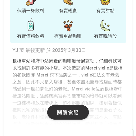
低消一杯飲料
有賣輕食
有賣甜點
有賣酒精飲料
有賣單品咖啡
有夜晚時段
YJ 著
最後更新 於 2025年3月30日
板橋車站和府中站周邊的咖啡廳發展蓬勃，仔細尋找可
以找到許多有趣的小店。本次造訪的Merci vielle是板橋
的餐飲團隊 Merci 旗下品牌之一，vielle在法文有老舊
之意，因此不只是入店後，甚至依照地圖尋找店面時都
感受到一股如夢似幻的老派。Merci vielle位於板橋府中
捷運站附近，途經慈惠宮再拐進市場的暗巷就可以看到
一道樓梯和放在階梯上、超不起眼的招牌。按耐著疑似
擅闖民宅的緊張和興奮來到二樓，一推開門是磨石子地
閱讀食記
板、老物件和暖黃光映入眼底。這裡空間並不大、有點
擁擠，但散發出令人安心的舒適感。特派員週六傍晚造
訪，當時店內幾乎客滿，但快到晚餐時間人潮便逐漸散