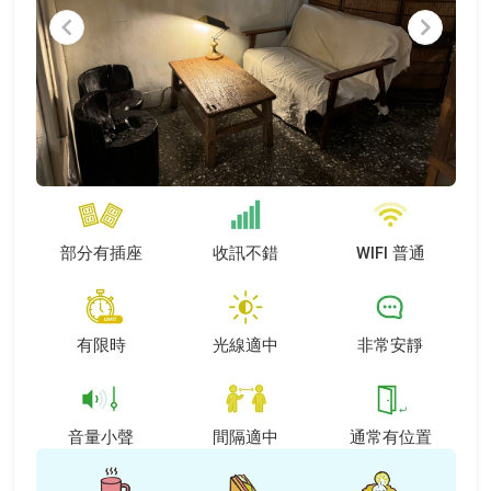
Item
1
of
6
部分有插座
收訊不錯
WIFI 普通
有限時
光線適中
非常安靜
音量小聲
間隔適中
通常有位置