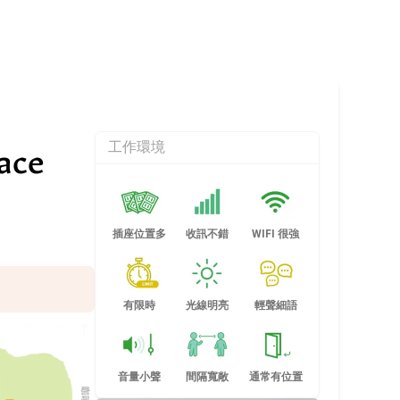
ace
工作環境
插座位置多
收訊不錯
WIFI 很強
有限時
光線明亮
輕聲細語
音量小聲
間隔寬敞
通常有位置