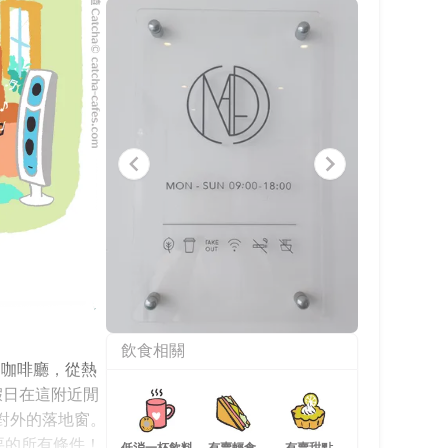
Item
飲食相關
1
附近的咖啡廳，從熱
of
8
假日在這附近閒
對外的落地窗。
合自己要的所有條件！