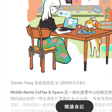
Steven Yang 著
最後更新 於 2024年6月8日
Middle Name Coffee & Space 是一個在捷運中山站
鬧的誠品南西一帶走過來只需要約 2~3 分鐘。 筆者某個
晃時，突然想找一個有插座、明亮的咖啡廳，而且最好有
閱讀食記
沒想到這間 Middle Name Coffee & Space 完美符