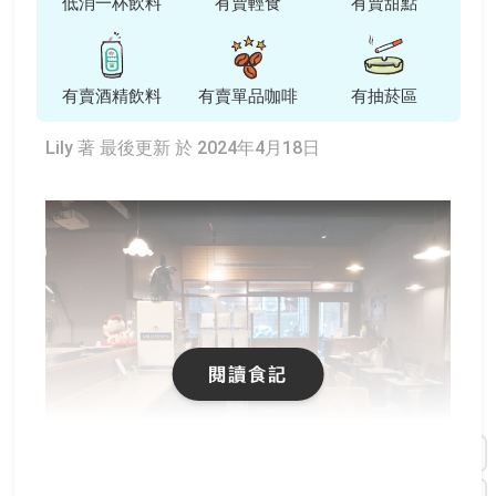
低消一杯飲料
有賣輕食
有賣甜點
有賣酒精飲料
有賣單品咖啡
有抽菸區
Lily 著
最後更新 於 2024年4月18日
閱讀食記
💡有WiFi／有插座／平日不限時／低消一杯飲品／只收