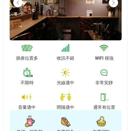
Item
1
of
5
插座位置多
收訊不錯
WIFI 很強
不限時
光線適中
非常安靜
音量適中
間隔適中
通常有位置