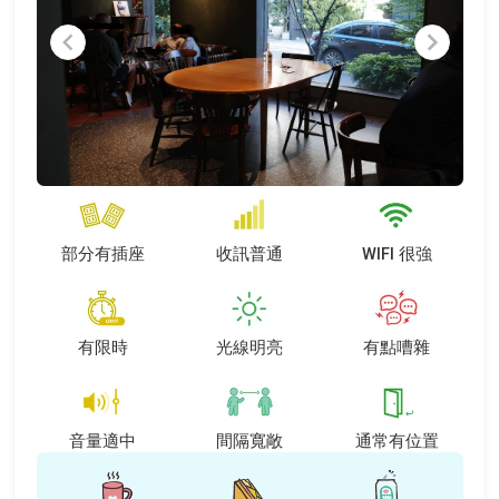
Item
1
of
9
部分有插座
收訊普通
WIFI 很強
有限時
光線明亮
有點嘈雜
音量適中
間隔寬敞
通常有位置