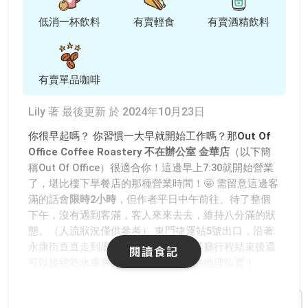
低消一杯飲料
有賣輕食
有賣酒精飲料
有賣單品咖啡
Lily 著
最後更新 於 2024年10月23日
你很早起嗎？ 你習慣一大早就開始工作嗎？那
Out Of
Office Coffee Roastery 不在辦公室 金華店
（以下簡
稱Out Of Office）很適合你！這邊早上7:30就開始營業
了，堪比樓下早餐店的那種營業時間！🤩 需留意這邊客
滿的話會
限時2小時
，但作者平日中午前往、待了整個
下午，沒有遇到客滿，客人來來去去，維持八分滿的狀
態。（人流狀況僅供參考） 東門捷運站5號出口，沿著
永康街直直走到底再轉彎就到了，咖啡廳行程結束後還
閱讀食記
可以接續吃永康商圈的美食，有夠讚的地理位置！