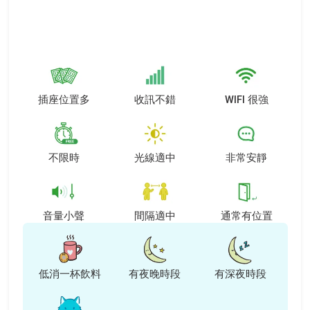
Item
1
of
4
插座位置多
收訊不錯
WIFI 很強
不限時
光線適中
非常安靜
音量小聲
間隔適中
通常有位置
低消一杯飲料
有夜晚時段
有深夜時段