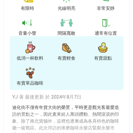
有限時
光線明亮
非常安靜
音量小聲
間隔寬敞
通常有位置
低消一杯飲料
有賣輕食
有賣甜點
有賣單品咖啡
YJ 著
最後更新 於 2024年8月7日
迪化街不僅有年貨大街的榮景，平時更是觀光客最愛造
訪的景點之一，因此素來給人萬頭鑽動、熱鬧滾滾的印
象。除了南北貨舖外，這裡也逐漸成為各具特色的咖啡
廳一級戰區。此次拜訪的琢磨咖啡永樂店緊鄰永樂市