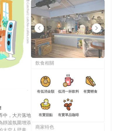
Item
飲食相關
1
of
5
有低消金額
低消一杯飲料
有賣輕食
！
弄中，大片落地
有賣甜點
有賣單品咖啡
為靜謐氛圍增添
商家特色
的太空人壁畫