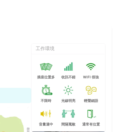
工作環境
插座位置多
收訊不錯
WIFI 很強
不限時
光線明亮
輕聲細語
音量適中
間隔寬敞
通常有位置