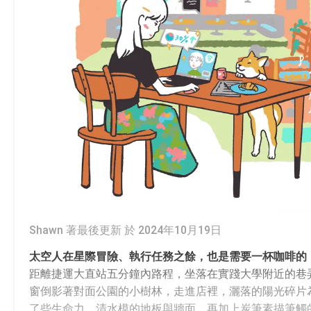
Shawn 著
最後更新 於 2024年10月19日
太空人在星際冒險、執行任務之餘，也是需要一杯咖啡的
距離捷運大直站五分鐘內路程，坐落在實踐大學附近的巷
窗倒影著對面公園的小樹林，走進店裡，灑落的陽光碎片
了些生命力。清水模的地板與牆面，再加上炭筆素描筆觸