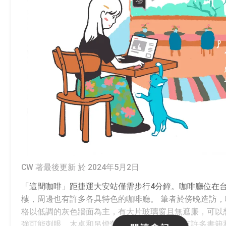
CW 著
最後更新 於 2024年5月2日
「這間咖啡」距捷運大安站僅需步行4分鐘。咖啡廳位在
樓，周邊也有許多各具特色的咖啡廳。 筆者於傍晚造訪
格以低調的灰色牆面為主，有大片玻璃窗且無遮廉，可以
強可能刺眼。木桌和吊燈營造出溫馨氛圍，也有許多書籍