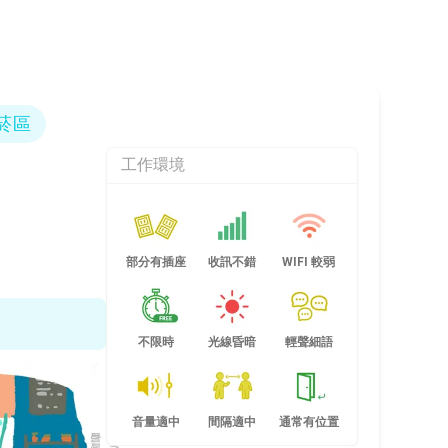
菸區
工作環境
部分有插座
收訊不錯
WIFI 較弱
不限時
光線昏暗
輕聲細語
音量適中
間隔適中
通常有位置