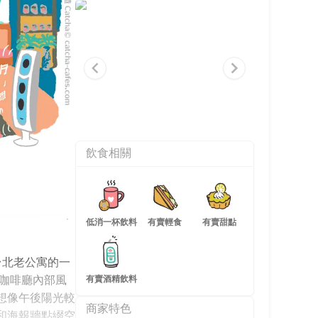
Item
飲食相關
1
of
4
低消一杯飲料
有賣輕食
有賣甜點
台北老公寓的一
，咖啡廳內部風
有賣酒精飲料
想像午後陽光較
商家特色
和海報牆點綴空