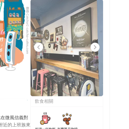
Item
飲食相關
1
of
4
就在微風信義對
附近的上班族來