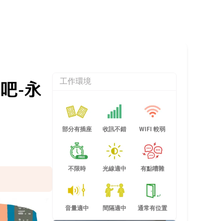
啡吧-永
工作環境
部分有插座
收訊不錯
WIFI 較弱
不限時
光線適中
有點嘈雜
音量適中
間隔適中
通常有位置