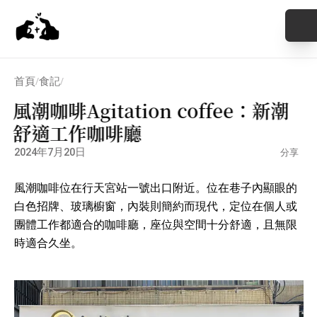
首頁
食記
/
/
風潮咖啡Agitation coffee：新潮
舒適工作咖啡廳
2024年7月20日
分享
風潮咖啡位在行天宮站一號出口附近。位在巷子內顯眼的
白色招牌、玻璃櫥窗，內裝則簡約而現代，定位在個人或
團體工作都適合的咖啡廳，座位與空間十分舒適，且無限
時適合久坐。