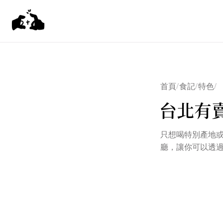
首頁
食記
特色
/
/
/
台北有
只想喝特別產地或
廳，讓你可以透