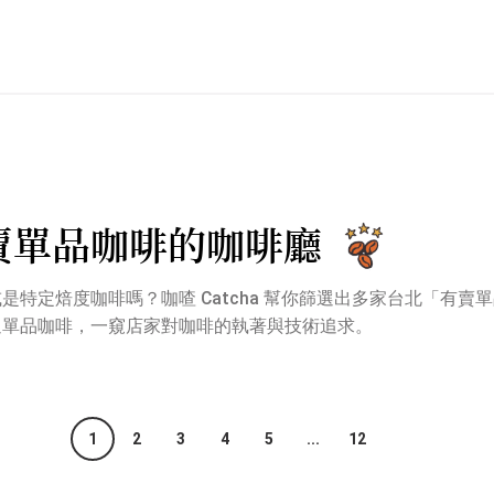
賣單品咖啡的咖啡廳
是特定焙度咖啡嗎？咖喳 Catcha 幫你篩選出多家台北「有賣
過單品咖啡，一窺店家對咖啡的執著與技術追求。
1
2
3
4
5
...
12