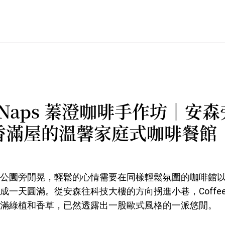
ee Naps 蓁澄咖啡手作坊｜安
香滿屋的溫馨家庭式咖啡餐館
公園旁閒晃，輕鬆的心情需要在同樣輕鬆氛圍的咖啡館
一天圓滿。從安森往科技大樓的方向拐進小巷，Coffee 
滿綠植和香草，已然透露出一股歐式風格的一派悠閒。