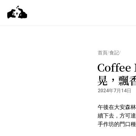
首頁
食記
/
/
Coff
晃，飄
2024年7月14日
午後在大安森林
續下去，方可達成
手作坊的門口種