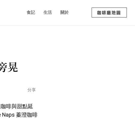
食記
生活
關於
咖啡廳地圖
森旁晃
分享
以咖啡與甜點延
Naps 蓁澄咖啡