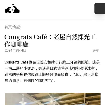
首頁
食記
/
/
Congrats Café：老屋自然採光工
作咖啡廳
2024年8月4日
分享
Congrats Café位在信義安和站步行約三分鐘的距離。這是
一棟二層的小矮房，旁邊是日式懷舊冰店招和浪漫冰室，
這樣的平房在信義路上顯得難得而珍貴，也因此留下這樣
舒適愜意、有個性的咖啡空間。