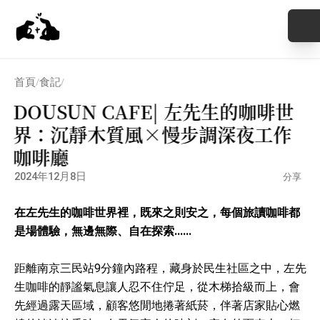
首頁
食記
/
/
DOUSUN CAFE| 左先生的咖啡世
界：沉靜木質風×慢步調深夜工作
咖啡廳
2024年12月8日
分享
在左先生的咖啡世界裡，既來之則安之，每個旅讀咖啡都
是場體驗，無邊無際、自在探索……
距離南京三民站9分鐘內路程，藏身於民生社區之中，左先
生咖啡的靜謐氣息讓人忍不住佇足，從木梯拾級而上，會
先經過露天區域，顧客悠閒地捲著紙菸，伴著店家貼心燃